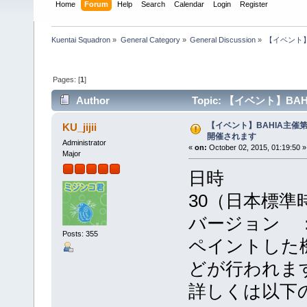
Home
Forum
Help
Search
Calendar
Login
Register
Kuentai Squadron
»
General Category
»
General Discussion
»
【イベント】
Pages: [
1
]
Author
Topic: 【イベント】BAH
【イベント】BAHIA主催第
KU_jijii
開催されます
Administrator
«
on:
October 02, 2015, 01:19:50 »
Major
日時 ： 11
30（日本標準
バージョン ： 
Posts: 355
ペイントした
どが行われま
詳しくは以下