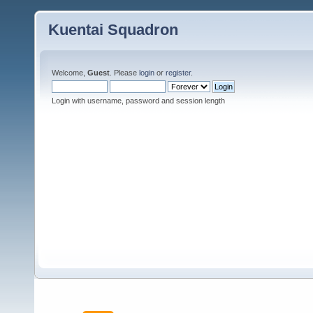
Kuentai Squadron
Welcome,
Guest
. Please
login
or
register
.
Login with username, password and session length