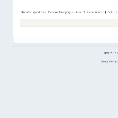
Kuentai Squadron
»
General Category
»
General Discussion
»
【イベント
SMF 2.0.1
SimplePortal 