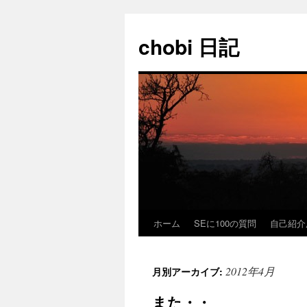
コ
ン
chobi 日記
テ
ン
ツ
へ
ス
キ
ッ
プ
ホーム
SEに100の質問
自己紹介
2012年4月
月別アーカイブ:
また・・