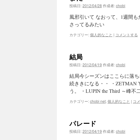
投稿日:
2012/04/28
作成者:
chobi
風邪引いて なおって、1週間も
さってるみたい
カテゴリー:
個人的なこと
|
コメントする
結局
投稿日:
2012/04/19
作成者:
chobi
結局今シーズンはここらに落ち
続ききになる・・ ・ZETMA
う。 ・LUPIN the Third ～峰
カテゴリー:
chobi net
,
個人的なこと
|
コ
パレード
投稿日:
2012/04/19
作成者:
chobi