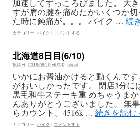
加速してすっころびました。 大
すが肩の腱を痛めたかいくつか切
た時に鈍痛が。。。 バイク …
続
カテゴリー:
バイク
|
コメントする
北海道8日目(6/10)
投稿日:
2018/08/19
作成者:
chobi
いかにお醤油かけると動くんです
がおいしかったです。 閉店3分に
黒毛和牛ステーキ重 めちゃうま
んありがとうございました。 無事帰
らカウント。4516k …
続きを読む
カテゴリー:
バイク
|
コメントする