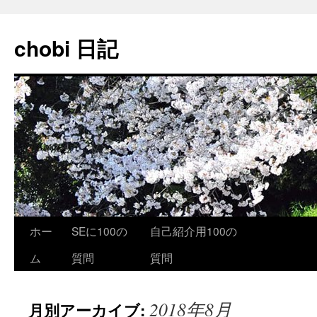
コ
ン
chobi 日記
テ
ン
ツ
へ
ス
キ
ッ
プ
ホー
SEに100の
自己紹介用100の
ム
質問
質問
2018年8月
月別アーカイブ: