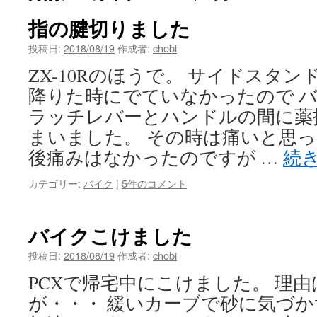
指の腱切りました
投稿日:
2018/08/19
作成者:
chobi
ZX-10Rのほうで。 サイドスタ
降りた時にでていなかったので 
ラッチレバーとハンドルの間に薬
まいました。 その時は痛いと思
後痛みはなかったのですが …
続
カテゴリー:
バイク
|
5件のコメント
バイクこけました
投稿日:
2018/08/19
作成者:
chobi
PCXで帰宅中にこけました。 理
が・・・ 緩いカーブで砂に気づ