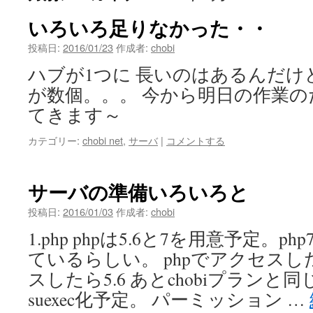
いろいろ足りなかった・・
投稿日:
2016/01/23
作成者:
chobi
ハブが1つに 長いのはあるんだけど
が数個。。。 今から明日の作業
てきます～
カテゴリー:
chobi net
,
サーバ
|
コメントする
サーバの準備いろいろと
投稿日:
2016/01/03
作成者:
chobi
1.php phpは5.6と7を用意予定。
ているらしい。 phpでアクセスした
スしたら5.6 あとchobiプランと同
suexec化予定。 パーミッション …