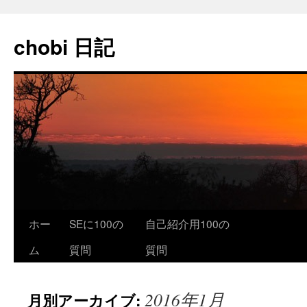
コ
ン
chobi 日記
テ
ン
ツ
へ
ス
キ
ッ
プ
ホー
SEに100の
自己紹介用100の
ム
質問
質問
2016年1月
月別アーカイブ: