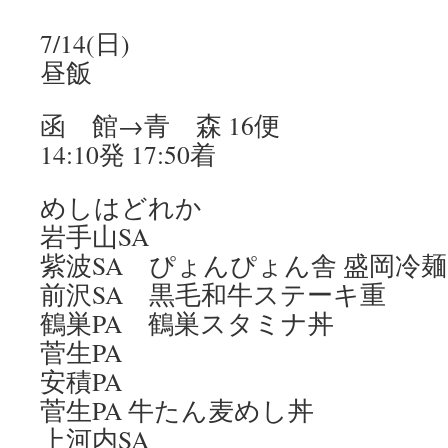
7/14(日)
昼飯
函 館→青 森 16便
14:10発 17:50着
めしはどれか
岩手山SA
紫波SA ぴょんぴょん舎 盛岡冷麺
前沢SA 黒毛和牛ステーキ重
鶴巣PA 鶴巣スタミナ丼
菅生PA
安積PA
菅生PA 牛たん麦めし丼
上河内SA