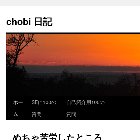
コ
ン
chobi 日記
テ
ン
ツ
へ
ス
キ
ッ
プ
ホー
SEに100の
自己紹介用100の
ム
質問
質問
めちゃ苦労したところ