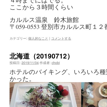
４時までにはでる。
ここから３時間くらい
カルルス温泉 鈴木旅館
〒059-0553 登別市カルルス町１２
カテゴリー:
個人的なこと
|
コメントする
北海道（20190712）
投稿日:
2019/11/04
作成者:
chobi
ホテルのバイキング、いろいろ種
かった。