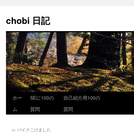
コ
ン
chobi 日記
テ
ン
ツ
へ
ス
キ
ッ
プ
ホー
SEに100の
自己紹介用100の
ム
質問
質問
←
バイクこけました