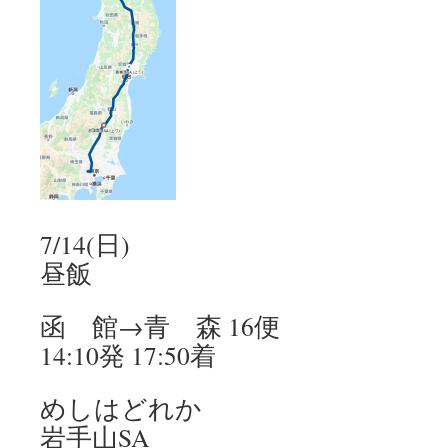
7/14(日)
昼飯
函 館→青 森 16便
14:10発 17:50着
めしはどれか
岩手山SA