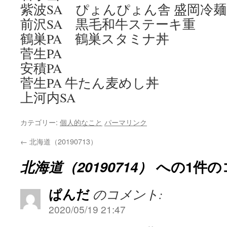
紫波SA ぴょんぴょん舎 盛岡冷麺
前沢SA 黒毛和牛ステーキ重
鶴巣PA 鶴巣スタミナ丼
菅生PA
安積PA
菅生PA 牛たん麦めし丼
上河内SA
カテゴリー:
個人的なこと
パーマリンク
←
北海道（20190713）
北海道（20190714）
への1件の
ぱんだ
のコメント:
2020/05/19 21:47