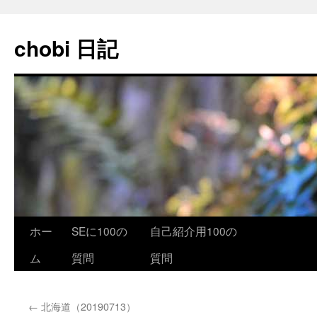
コ
ン
chobi 日記
テ
ン
ツ
へ
ス
キ
ッ
プ
ホー
SEに100の
自己紹介用100の
ム
質問
質問
←
北海道（20190713）