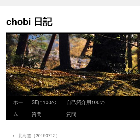
コ
ン
chobi 日記
テ
ン
ツ
へ
ス
キ
ッ
プ
ホー
SEに100の
自己紹介用100の
ム
質問
質問
←
北海道（20190712）