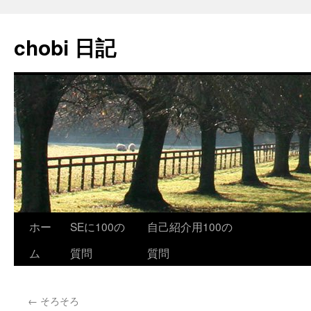
コ
ン
chobi 日記
テ
ン
ツ
へ
ス
キ
ッ
プ
ホー
SEに100の
自己紹介用100の
ム
質問
質問
←
そろそろ