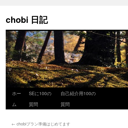
コ
ン
chobi 日記
テ
ン
ツ
へ
ス
キ
ッ
プ
ホー
SEに100の
自己紹介用100の
ム
質問
質問
←
chobiプラン準備はじめてます