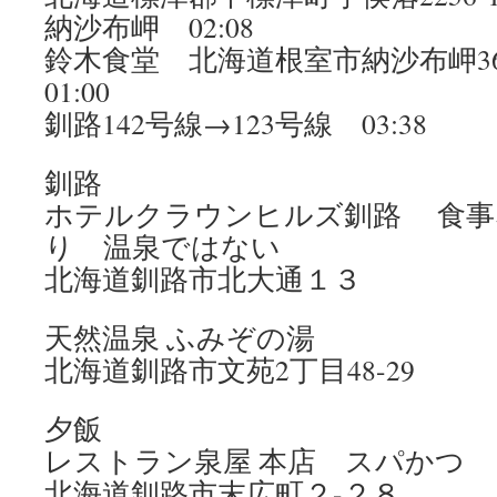
納沙布岬 02:08
鈴木食堂 北海道根室市納沙布岬3
01:00
釧路142号線→123号線 03:38
釧路
ホテルクラウンヒルズ釧路 食事
り 温泉ではない
北海道釧路市北大通１３
天然温泉 ふみぞの湯
北海道釧路市文苑2丁目48-29
夕飯
レストラン泉屋 本店 スパかつ
北海道釧路市末広町２-２８