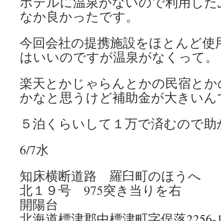
ホテルに温泉がないので利用した
なか良かったです。
今回会社の提携施設をほとんど使
はいいのですが温泉がなくって。
楽天とかじゃらんとかの民宿とか
かなと思うけど補助金が大きいん
５泊くらいして１万で済むので助
6/7水
知床横断道路 羅臼町のほうへ
北１９号 975突き当りを右
開陽台
北海道標津郡中標津町字俣落2256-17