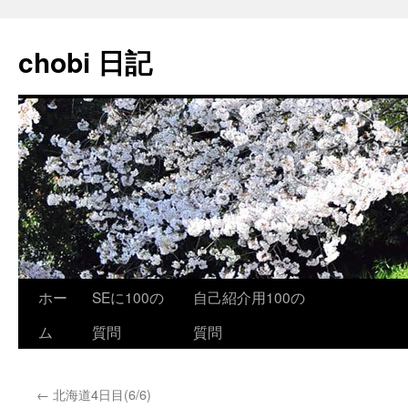
コ
ン
chobi 日記
テ
ン
ツ
へ
ス
キ
ッ
プ
ホー
SEに100の
自己紹介用100の
ム
質問
質問
←
北海道4日目(6/6)