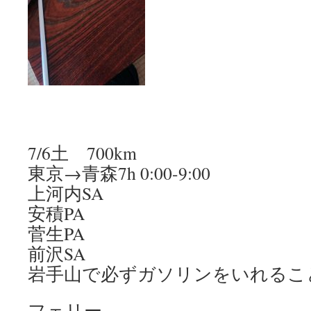
7/6土 700km
東京→青森7h 0:00-9:00
上河内SA
安積PA
菅生PA
前沢SA
岩手山で必ずガソリンをいれるこ
フェリー