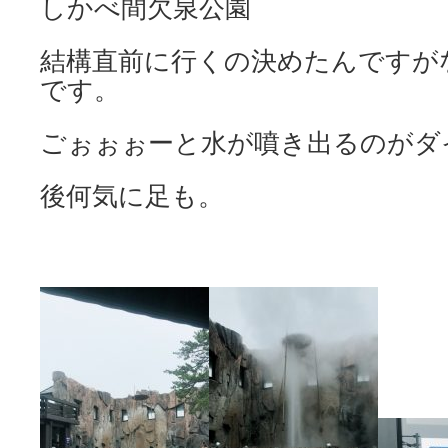
しかべ間欠泉公園
結構直前に行くの決めたんですが
です。
ごぉぉぉーと水が噴き出るのがダ
後何気に足も。