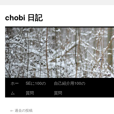
コ
ン
chobi 日記
テ
ン
ツ
へ
ス
キ
ッ
プ
ホー
SEに100の
自己紹介用100の
ム
質問
質問
←
過去の投稿