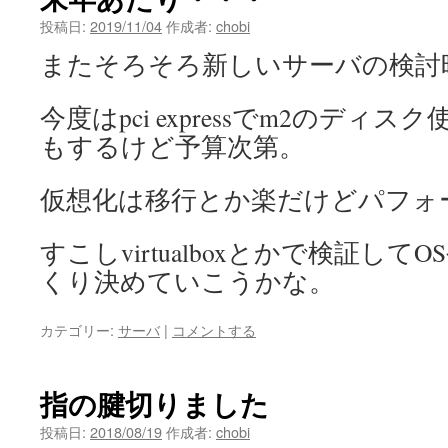
投稿日:
2019/11/04
作成者:
chobi
またそろそろ新しいサーバの検討
今度はpci expressでm2のディ
もするけど予算次第。
仮想化は移行とか楽だけどパフォ
すこしvirtualboxとかで検証し
くり決めていこうかな。
カテゴリー:
サーバ
|
コメントする
指の腱切りました
投稿日:
2018/08/19
作成者:
chobi